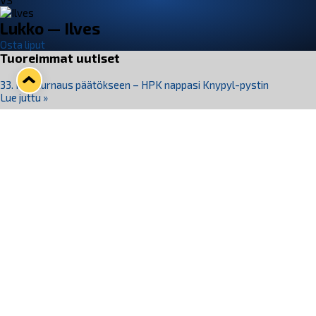
VS
Lukko — Ilves
Osta liput
Tuoreimmat uutiset
33. Pitsiturnaus päätökseen – HPK nappasi Knypyl-pystin
Lue juttu »
Otteluliput juhlakaudelle 26–27 nyt myynnissä!
Lue juttu »
Kiekko-Espoo voittaa historian ensimmäisen naisten
Pitsiturnauksen
Lue juttu »
Pitsiturnauksen päiväliput on loppuunmyyty – Pitsitunnelmaan
pääset myös Marina Vistan terassilla
Lue juttu »
Lukko ja pirkanmaalainen vaatevalmistaja Nousu yhteistyöhön
Lue juttu »
Seuraa Lukkoa somessa