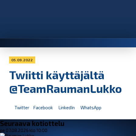
05.09.2022
Twiitti käyttäjältä
@TeamRaumanLukko
Twitter
Facebook
LinkedIn
WhatsApp
Seuraava kotiottelu
pe 07.08.2026 klo 10:00