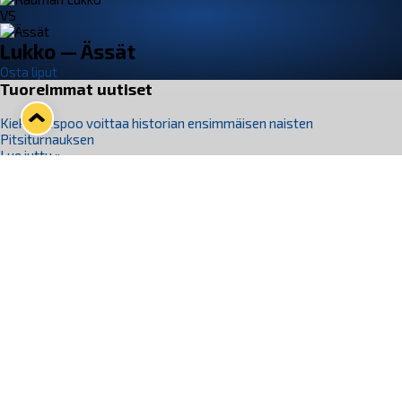
VS
Lukko — Ässät
Osta liput
Tuoreimmat uutiset
Kiekko-Espoo voittaa historian ensimmäisen naisten
Pitsiturnauksen
Lue juttu »
Pitsiturnauksen päiväliput on loppuunmyyty – Pitsitunnelmaan
pääset myös Marina Vistan terassilla
Lue juttu »
Lukko ja pirkanmaalainen vaatevalmistaja Nousu yhteistyöhön
Lue juttu »
Aapo Vanninen Nuorten Leijonien mukana
Lue juttu »
Rauman Lukko Oy on ostanut Marina Vista Oy:n liiketoiminnan
Raumalta
Lue juttu »