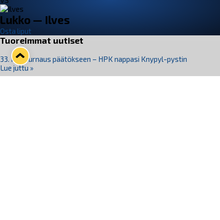
VS
Lukko — Ilves
Osta liput
Tuoreimmat uutiset
33. Pitsiturnaus päätökseen – HPK nappasi Knypyl-pystin
Lue juttu »
Otteluliput juhlakaudelle 26–27 nyt myynnissä!
Lue juttu »
Kiekko-Espoo voittaa historian ensimmäisen naisten
Pitsiturnauksen
Lue juttu »
Pitsiturnauksen päiväliput on loppuunmyyty – Pitsitunnelmaan
pääset myös Marina Vistan terassilla
Lue juttu »
Lukko ja pirkanmaalainen vaatevalmistaja Nousu yhteistyöhön
Lue juttu »
Seuraa Lukkoa somessa