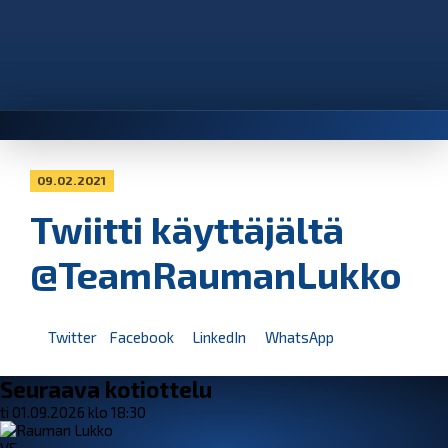
09.02.2021
Twiitti käyttäjältä
@TeamRaumanLukko
Twitter
Facebook
LinkedIn
WhatsApp
Seuraava kotiottelu
ti 01.09.2026 klo 18:30