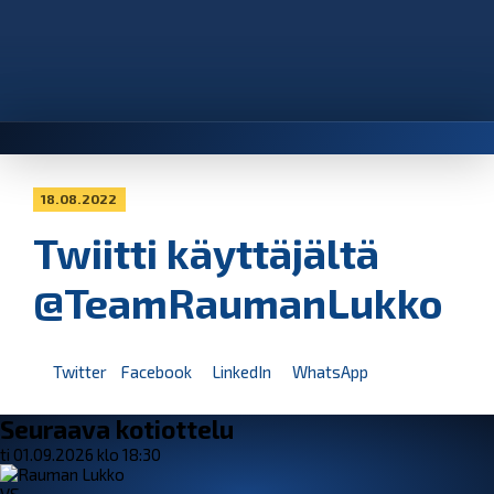
18.08.2022
Twiitti käyttäjältä
@TeamRaumanLukko
Twitter
Facebook
LinkedIn
WhatsApp
Seuraava kotiottelu
ti 01.09.2026 klo 18:30