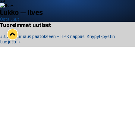
VS
Lukko — Ilves
Osta liput
Tuoreimmat uutiset
33. Pitsiturnaus päätökseen – HPK nappasi Knypyl-pystin
Lue juttu »
Otteluliput juhlakaudelle 26–27 nyt myynnissä!
Lue juttu »
Kiekko-Espoo voittaa historian ensimmäisen naisten
Pitsiturnauksen
Lue juttu »
Pitsiturnauksen päiväliput on loppuunmyyty – Pitsitunnelmaan
pääset myös Marina Vistan terassilla
Lue juttu »
Lukko ja pirkanmaalainen vaatevalmistaja Nousu yhteistyöhön
Lue juttu »
Seuraa Lukkoa somessa