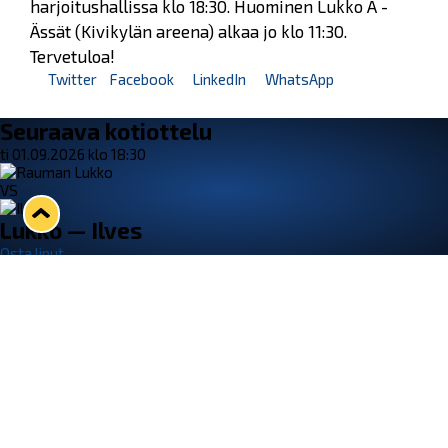
harjoitushallissa klo 18:30. Huominen Lukko A -
Ässät (Kivikylän areena) alkaa jo klo 11:30.
Tervetuloa!
Twitter
Facebook
LinkedIn
WhatsApp
Seuraava kotiottelu
ti 01.09.2026 klo 18:30
VS
Lukko — Ilves
Osta liput
Tuoreimmat uutiset
33. Pitsiturnaus päätökseen – HPK nappasi Knypyl-pystin
Lue juttu »
Otteluliput juhlakaudelle 26–27 nyt myynnissä!
Lue juttu »
Kiekko-Espoo voittaa historian ensimmäisen naisten
Pitsiturnauksen