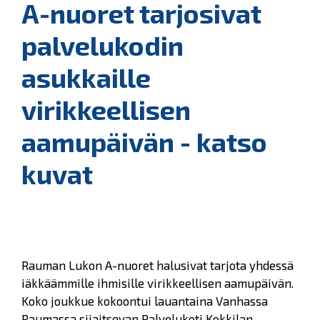
A-nuoret tarjosivat
palvelukodin
asukkaille
virikkeellisen
aamupäivän - katso
kuvat
Rauman Lukon A-nuoret halusivat tarjota yhdessä
iäkkäämmille ihmisille virikkeellisen aamupäivän.
Koko joukkue kokoontui lauantaina Vanhassa
Raumassa sijaitsevan Palvelukoti Kokkilan