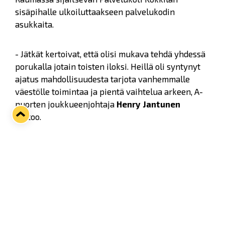
sisäpihalle ulkoiluttaakseen palvelukodin
asukkaita.
- Jätkät kertoivat, että olisi mukava tehdä yhdessä
porukalla jotain toisten iloksi. Heillä oli syntynyt
ajatus mahdollisuudesta tarjota vanhemmalle
väestölle toimintaa ja pientä vaihtelua arkeen, A-
nuorten joukkueenjohtaja
Henry Jantunen
kertoo.
A-nuoret ulkoiluttivat Kokkilan asukkaita
Vanhassa Raumassa, Eteläkadulla ja
Kauppakeskus Potkurissa Pyörä-Nurmen tiloissa.
Ulkoilu huipentui torilla pystökaffeella. Koko
reissun ajan vaihdettiin kuulumisia ja kaikkien
kasvoilta paistoi iloiset ilmeet.