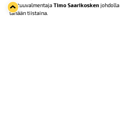
vastuuvalmentaja
Timo Saarikosken
johdolla
tänään tiistaina.
Maalivahdit:
Eero Korsi (-97)
Kalle Nurmi (-00)
Puolustajat:
Viljami Istala (-00)
Mikko Kaunisto (-97)
Jani Kluuskeri (-98)
Timi Lehti (-98)
Niklas Murto (-97)
Eero Nurmi (-99)
Verneri Perkkola (-99)
Oskari Seppälä (-99)