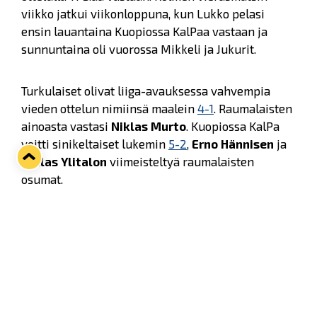
viikko jatkui viikonloppuna, kun Lukko pelasi
ensin lauantaina Kuopiossa KalPaa vastaan ja
sunnuntaina oli vuorossa Mikkeli ja Jukurit.
Turkulaiset olivat liiga-avauksessa vahvempia
vieden ottelun nimiinsä maalein
4-1
. Raumalaisten
ainoasta vastasi
Niklas Murto
. Kuopiossa KalPa
voitti sinikeltaiset lukemin
5-2
,
Erno Hännisen
ja
Niklas Ylitalon
viimeisteltyä raumalaisten
osumat.
- Kokonaisuutena meillä oli hieman ailahteleva
viikko, pelit olivat keskenään hyvin erilaisia. TPS-
ottelussa loimme lukuisia maalipaikkoja, mutta
onnistuimme maalinteossa vain kerran. Kuopiossa
taas pelaaminen meni tietyllä tapaa yli, eikä
kiekollinen peli tai puolustuspelaaminen ollut sitä