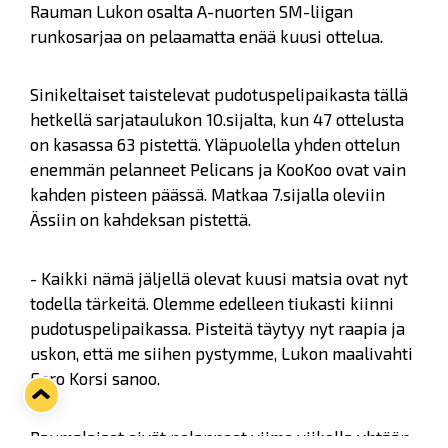
Rauman Lukon osalta A-nuorten SM-liigan
runkosarjaa on pelaamatta enää kuusi ottelua.
Sinikeltaiset taistelevat pudotuspelipaikasta tällä
hetkellä sarjataulukon 10.sijalta, kun 47 ottelusta
on kasassa 63 pistettä. Yläpuolella yhden ottelun
enemmän pelanneet Pelicans ja KooKoo ovat vain
kahden pisteen päässä. Matkaa 7.sijalla oleviin
Ässiin on kahdeksan pistettä.
- Kaikki nämä jäljellä olevat kuusi matsia ovat nyt
todella tärkeitä. Olemme edelleen tiukasti kiinni
pudotuspelipaikassa. Pisteitä täytyy nyt raapia ja
uskon, että me siihen pystymme, Lukon maalivahti
Eero Korsi sanoo.
Raumalaiset eivät pelanneet viime viikolla yhtään