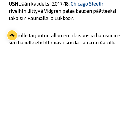
USHL:ään kaudeksi 2017-18.
Chicago Steelin
riveihin liittyvä Vidgren palaa kauden päätteeksi
takaisin Raumalle ja Lukkoon.
- Aarolle tarjoutui tällainen tilaisuus ja halusimme
sen hänelle ehdottomasti suoda. Tämä on Aarolle
hieno mahdollisuus päästä pelaamaan paljon ja
sitä kautta kehittymään. USHL on sarjana kuin
NHL pienoiskoossa, Lukon pelaajakoordinaattori
Hannu Vanhatalo
kertoo.
20-vuotias Vidgren debytoi Liiga-kentillä Lukon
paidassa kaudella 2015-16 ja on pelannut sen
jälkeen 49 Liiga-ottelussa, viimeistellen
tehopisteet 1+3=4. Nuorten maajoukkueisiin
kuulunut turkulaislähtöinen laitahyökkääjä on
edustanut kahden viime kauden aikana myös