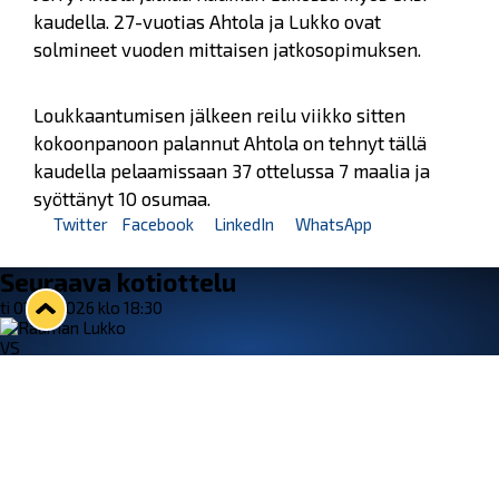
kaudella. 27-vuotias Ahtola ja Lukko ovat
solmineet vuoden mittaisen jatkosopimuksen.
Loukkaantumisen jälkeen reilu viikko sitten
kokoonpanoon palannut Ahtola on tehnyt tällä
kaudella pelaamissaan 37 ottelussa 7 maalia ja
syöttänyt 10 osumaa.
Twitter
Facebook
LinkedIn
WhatsApp
Seuraava kotiottelu
ti 01.09.2026 klo 18:30
VS
Lukko — Ilves
Osta liput
Tuoreimmat uutiset
33. Pitsiturnaus päätökseen – HPK nappasi Knypyl-pystin