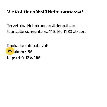
Vietä äitienpäivää Helmirannassa!
Tervetuloa Helmirannan äitienpäivän
lounaalle sunnuntaina 11.5. klo 11.30 alkaen.
Ruokailun hinnat ovat:
Aikuinen 45€
Lapset 4-12v. 16€
Alle 4-vuotiaat syövät veloituksetta.
Varaukset (ma-pe klo 9-16):
myyntipalvelu@helmiranta.fi - p. 044 988 6781
Äitienpäivän menu 2025