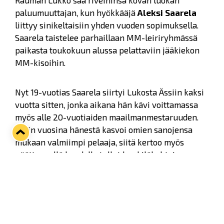
Rauman Lukko saa riveihinsä kovan luokan
paluumuuttajan, kun hyökkääjä
Aleksi Saarela
liittyy sinikeltaisiin yhden vuoden sopimuksella.
Saarela taistelee parhaillaan MM-leiriryhmässä
paikasta toukokuun alussa pelattaviin jääkiekon
MM-kisoihin.
Nyt 19-vuotias Saarela siirtyi Lukosta Ässiin kaksi
vuotta sitten, jonka aikana hän kävi voittamassa
myös alle 20-vuotiaiden maailmanmestaruuden.
Porin vuosina hänestä kasvoi omien sanojensa
mukaan valmiimpi pelaaja, siitä kertoo myös
päättyneellä kaudella tullut henkilökohtainen
piste-ennätys 20+13=33.
- Monta asiaahan tähän siirtoon vaikutti, mutta
yksi iso asia on valmennus, on hienoa päästä
työskentelemään
Vuoren Juhan
kanssa. Myös se