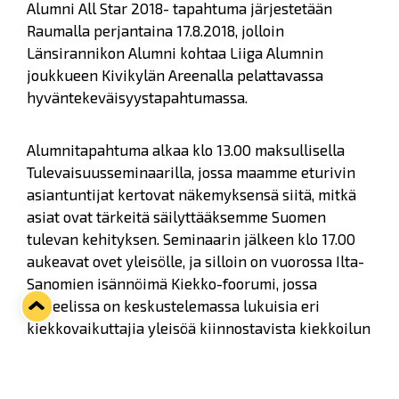
Alumni All Star 2018- tapahtuma järjestetään
Raumalla perjantaina 17.8.2018, jolloin
Länsirannikon Alumni kohtaa Liiga Alumnin
joukkueen Kivikylän Areenalla pelattavassa
hyväntekeväisyystapahtumassa.
Alumnitapahtuma alkaa klo 13.00 maksullisella
Tulevaisuusseminaarilla, jossa maamme eturivin
asiantuntijat kertovat näkemyksensä siitä, mitkä
asiat ovat tärkeitä säilyttääksemme Suomen
tulevan kehityksen. Seminaarin jälkeen klo 17.00
aukeavat ovet yleisölle, ja silloin on vuorossa Ilta-
Sanomien isännöimä Kiekko-foorumi, jossa
paneelissa on keskustelemassa lukuisia eri
kiekkovaikuttajia yleisöä kiinnostavista kiekkoilun
asioista.