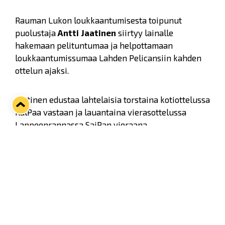
Rauman Lukon loukkaantumisesta toipunut
puolustaja
Antti Jaatinen
siirtyy lainalle
hakemaan pelituntumaa ja helpottamaan
loukkaantumissumaa Lahden Pelicansiin kahden
ottelun ajaksi.
Jaatinen edustaa lahtelaisia torstaina kotiottelussa
KalPaa vastaan ja lauantaina vierasottelussa
Lappeenrannassa SaiPan vieraana.
Ennen loukkaantumistaan Jaatinen ehti pelata
kuluvalla kaudella 12 ottelua, joissa syntyi yksi
täysosuma.