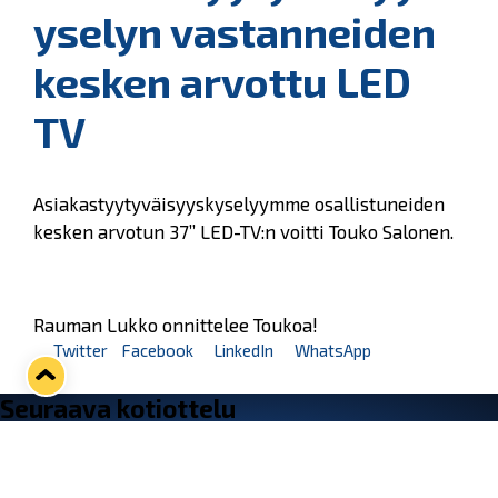
yselyn vastanneiden
kesken arvottu LED
TV
Asiakastyytyväisyyskyselyymme osallistuneiden
kesken arvotun 37” LED-TV:n voitti Touko Salonen.
Rauman Lukko onnittelee Toukoa!
Twitter
Facebook
LinkedIn
WhatsApp
Seuraava kotiottelu
ti 01.09.2026 klo 18:30
VS