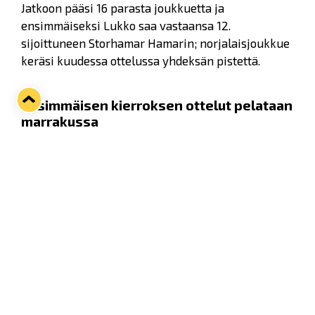
Jatkoon pääsi 16 parasta joukkuetta ja
ensimmäiseksi Lukko saa vastaansa 12.
sijoittuneen Storhamar Hamarin; norjalaisjoukkue
keräsi kuudessa ottelussa yhdeksän pistettä.
Ensimmäisen kierroksen ottelut pelataan
marrakussa
Lukko ja Storhamar pelaavat ensin Norjassa 12.
marraskuuta klo 19:30 ja toinen osa pelataan
Raumalla 18.11. klo 18:30.
Liput kotiotteluun tulevat myyntiin tiistaina
21.10. klo 12:00.