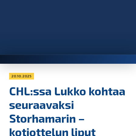
20.10.2025
CHL:ssa Lukko kohtaa
seuraavaksi
Storhamarin –
kotiottelun liput