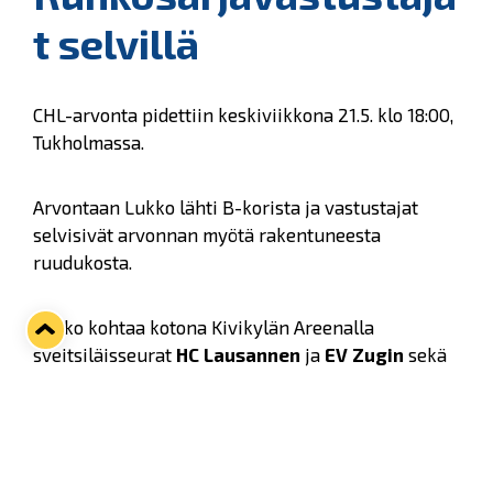
t selvillä
CHL-arvonta pidettiin keskiviikkona 21.5. klo 18:00,
Tukholmassa.
Arvontaan Lukko lähti B-korista ja vastustajat
selvisivät arvonnan myötä rakentuneesta
ruudukosta.
Lukko kohtaa kotona Kivikylän Areenalla
sveitsiläisseurat
HC Lausannen
ja
EV Zugin
sekä
italialaisjoukkue
HC Bolzanon
. Vierasreissuilla
sinikeltaiset kohtaavat saksalaisseurat
Eisbären
Berlinin
ja
Pinguins Bremerhavenin
sekä
GKS
Tychyn
Puolasta.