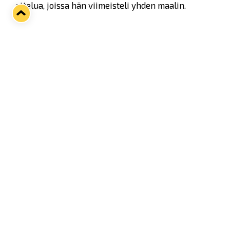
ottelua, joissa hän viimeisteli yhden maalin.
Twitter
Facebook
LinkedIn
WhatsApp
Seuraava kotiottelu
ti 01.09.2026 klo 18:30
VS
Lukko — Ilves
Osta liput
Tuoreimmat uutiset
33. Pitsiturnaus päätökseen – HPK nappasi Knypyl-pystin
Lue juttu »
Otteluliput juhlakaudelle 26–27 nyt myynnissä!
Lue juttu »