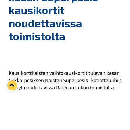
kausikortit
noudettavissa
toimistolta
Kausikorttilaisten vaihtokausikortit tulevan kesän
Lukko-pesiksen Naisten Superpesis -kotiotteluihin
on nyt noudettavissa Rauman Lukon toimistolta.
Noutamalla korttisi vahvistat samalla myös Liiga-
kauden 2017-18 kausikortin. Pesiskausikortti
kesälle 2017 on kiekkokauden 2017-18
kausikorttilaisten etu.