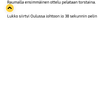
Raumalla ensimmäinen ottelu pelataan torstaina.
Lukko siirtyi Oulussa johtoon jo 38 sekunnin pelin
jälkeen Justin Azevedon maalilla. Esityön osumaan
tekivät Josef Straka ja Teemu Nurmi.
Twitter
Facebook
LinkedIn
WhatsApp
Seuraava kotiottelu
pe 07.08.2026 klo 10:00
VS
Lukko — Ässät
Osta liput
Tuoreimmat uutiset
Pitsiturnauksen päiväliput on loppuunmyyty – Pitsitunnelmaan
pääset myös Marina Vistan terassilla
Lue juttu »
Lukko ja pirkanmaalainen vaatevalmistaja Nousu yhteistyöhön