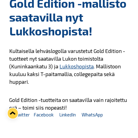
Gold Edition -mallisto
saatavilla nyt
Lukkoshopista!
Kultaisella lehväslogolla varustetut Gold Edition -
tuotteet nyt saatavilla Lukon toimistolta
(Kuninkaankatu 3) ja
Lukkoshopista
. Mallistoon
kuuluu kaksi T-paitamallia, collegepaita sekä
huppari.
Gold Edition -tuotteita on saatavilla vain rajoitettu
erä – toimi siis nopeasti!
Twitter
Facebook
LinkedIn
WhatsApp
Seuraava kotiottelu
ti 01.09.2026 klo 18:30