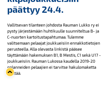
päättyy 24.4.
Vallitsevan tilanteen johdosta Rauman Lukko ry ei
pysty järjestämään huhtikuulle suunniteltua B- ja
C-nuorten kartoitustapahtumaa. Tulemme
valitsemaan pelaajat joukkueisiin ennakkotietojen
perusteella. Alla olevasta linkistä pääsee
täyttämään hakemuksen B1, B Mestis, C1 sekä U17 -
joukkueisiin. Rauman Lukossa kaudella 2019-20
pelanneiden pelaajien ei tarvitse hakulomaketta
täyttää.
Hakulomakkeeseen pääset
täältä
Kaikkia hakijoita ei automaattisesti valita
kilpajoukkueisiin. Hakuaika päättyy 24.4.2020.