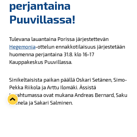
perjantaina
Puuvillassa!
Tulevana lauantaina Porissa järjestettevän
Hegemonia
-ottelun ennakkotilaisuus järjestetään
huomenna perjantaina 31.8. klo 16-17
Kauppakeskus Puuvillassa.
Sinikeltaisista paikan päällä Oskari Setänen, Simo-
Pekka Riikola ja Arttu Ilomäki. Ässistä
tapahtumassa ovat mukana Andreas Bernard, Saku
Salmela ja Sakari Salminen.
Ohjelmassa muun muassa haastatteluita, Pori-
Rauma & Ässät-Lukko -henkinen tietokilpailu
pelaajille. Tervetuloa hakemaan nimikirjoituksia ja