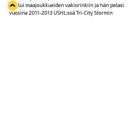
kuului maajoukkueiden vakiorinkiin ja hän pelasi
vuosina 2011-2013 USHL:ssä Tri-City Stormin
riveissä.
- Erittäin hyvillä fiiliksillä suuntaan Raumalle.
Ehkä suurin syy Lukkoon siirtymiselle oli
valmennuksen kanssa käymät keskustelut, joissa
sain selkeän viestin, että he luottavat ja uskovat
kykyihini ja potentiaaliini. Ja Lukossa on hyvä
mahdollisuus päästä menestymään hyvässä
joukkueessa, Liedes kertoo.
- Joukkueessahan on mielenkiintoinen sekoitus
kokemusta ja nuoruutta. Mukana on paljon
eteenpäin pyrkiviä pelaajia ja rutinoituneita
tuloksentekijöitä. Henkilökohtaisesti näen tuovani
ensi kauden Lukkoon luisteluvoimaa, fyysisyyttä ja