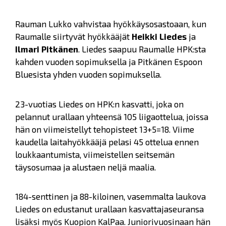
Rauman Lukko vahvistaa hyökkäysosastoaan, kun
Raumalle siirtyvät hyökkääjät
Heikki Liedes
ja
Ilmari Pitkänen
. Liedes saapuu Raumalle HPK:sta
kahden vuoden sopimuksella ja Pitkänen Espoon
Bluesista yhden vuoden sopimuksella.
23-vuotias Liedes on HPK:n kasvatti, joka on
pelannut urallaan yhteensä 105 liigaottelua, joissa
hän on viimeistellyt tehopisteet 13+5=18. Viime
kaudella laitahyökkääjä pelasi 45 ottelua ennen
loukkaantumista, viimeistellen seitsemän
täysosumaa ja alustaen neljä maalia.
184-senttinen ja 88-kiloinen, vasemmalta laukova
Liedes on edustanut urallaan kasvattajaseuransa
lisäksi myös Kuopion KalPaa. Juniorivuosinaan hän