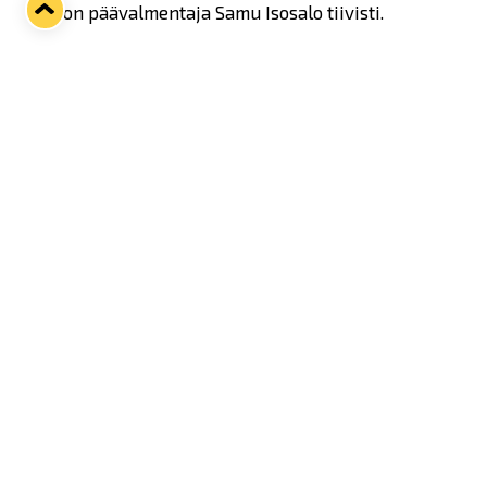
Lukon päävalmentaja Samu Isosalo tiivisti.
- Harmittava tappio, mies manasi.
Twitter
Facebook
LinkedIn
WhatsApp
Seuraava kotiottelu
ti 01.09.2026 klo 18:30
VS
Lukko — Ilves
Osta liput
Tuoreimmat uutiset
33. Pitsiturnaus päätökseen – HPK nappasi Knypyl-pystin
Lue juttu »
Otteluliput juhlakaudelle 26–27 nyt myynnissä!
Lue juttu »
Kiekko-Espoo voittaa historian ensimmäisen naisten