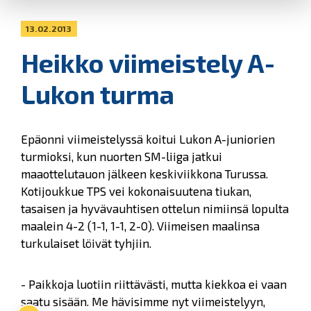
13.02.2013
Heikko viimeistely A-
Lukon turma
Epäonni viimeistelyssä koitui Lukon A-juniorien
turmioksi, kun nuorten SM-liiga jatkui
maaottelutauon jälkeen keskiviikkona Turussa.
Kotijoukkue TPS vei kokonaisuutena tiukan,
tasaisen ja hyvävauhtisen ottelun nimiinsä lopulta
maalein 4-2 (1-1, 1-1, 2-0). Viimeisen maalinsa
turkulaiset löivät tyhjiin.
- Paikkoja luotiin riittävästi, mutta kiekkoa ei vaan
saatu sisään. Me hävisimme nyt viimeistelyyn,