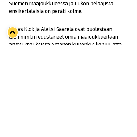
Suomen maajoukkueessa ja Lukon pelaajista
ensikertalaisia on peräti kolme.
Lukas Klok ja Aleksi Saarela ovat puolestaan
aiemminkin edustaneet omia maajoukkueitaan
arvoturnauksissa. Setänen kuitenkin kehuu, että
uudetkin Leijona-pelurit on otettu erittäin hyvin
mukaan porukkaan.
- Ei tässä kukaan nokanvartta pitkin toisiaan
katsele. Jos itselläni tulee jokin asia vastaan, jossa
en oikein tiedä, miten toimia, apua saa kyllä
nopeasti, euralaismaalivahti sanoo.
- Joukkueenjohto, valmennus ja huoltajat ovat
kaikki auttavaisia ja luovat hyvää henkeä
porukkaan. Liitto on onnistunut luomaan toimivat