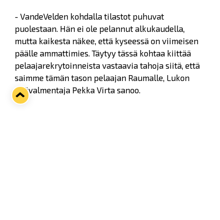
- VandeVelden kohdalla tilastot puhuvat
puolestaan. Hän ei ole pelannut alkukaudella,
mutta kaikesta näkee, että kyseessä on viimeisen
päälle ammattimies. Täytyy tässä kohtaa kiittää
pelaajarekrytoinneista vastaavia tahoja siitä, että
saimme tämän tason pelaajan Raumalle, Lukon
päävalmentaja Pekka Virta sanoo.
- Kuten aina, niin myös nyt, meidän tulee muistaa
olla kärsivällisiä sen suhteen, että tutustutaan
pelaajaan rauhassa ja annetaan hänelle aikaa
sopeutua.
188-senttiselle ja 86-kiloiselle, vasemmalta
laukovalle VandeVeldelle on kertynyt NHL-
otteluita seitsemän viimeisen kauden aikana