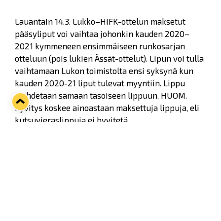
Lauantain 14.3. Lukko–HIFK-ottelun maksetut
pääsyliput voi vaihtaa johonkin kauden 2020–
2021 kymmeneen ensimmäiseen runkosarjan
otteluun (pois lukien Ässät-ottelut). Lipun voi tulla
vaihtamaan Lukon toimistolta ensi syksynä kun
kauden 2020-21 liput tulevat myyntiin. Lippu
vaihdetaan samaan tasoiseen lippuun. HUOM.
hyvitys koskee ainoastaan maksettuja lippuja, eli
kutsuvieraslippuja ei hyvitetä.
Kauden 2019-20 parhaat paikat liput ovat
voimassa kauden 2020-21 viidessä ensimmäisessä
ottelussa lipussa lukevin ehdoin.
Kausikorttilaiset
(kaikki kenellä ollut voimassa
oleva kausikortti kaudella 2019-20) saavat