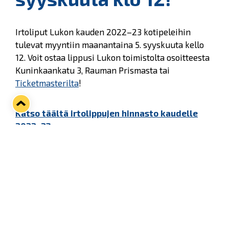
Irtoliput Lukon kauden 2022–23 kotipeleihin
tulevat myyntiin maanantaina 5. syyskuuta kello
12. Voit ostaa lippusi Lukon toimistolta osoitteesta
Kuninkaankatu 3, Rauman Prismasta tai
Ticketmasterilta
!
Katso täältä irtolippujen hinnasto kaudelle
2022–23
Voit varmistaa paikkasi sinikeltaisten kaikissa
matseissa hankkimalla
Elämyspakettisi
tai
kausikorttisi
hyvissä ajoin ennen kotiavausta
Lukko–TPS 17. syyskuuta.
Kivikylän Areenalla tavataan!