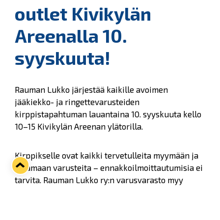
outlet Kivikylän
Areenalla 10.
syyskuuta!
Rauman Lukko järjestää kaikille avoimen
jääkiekko- ja ringettevarusteiden
kirppistapahtuman lauantaina 10. syyskuuta kello
10–15 Kivikylän Areenan ylätorilla.
Kirppikselle ovat kaikki tervetulleita myymään ja
ostamaan varusteita – ennakkoilmoittautumisia ei
tarvita. Rauman Lukko ry:n varusvarasto myy
paikan päällä käytöstä poistettuja varusteita
harraste- ja pihapelikäyttöön. Kirpputorin myyjät
määrittelevät itse hyväksymänsä maksutavat,