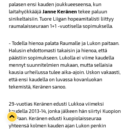
palasen ensi kauden joukkueeseensa, kun
laitahyökkääjä
Janne Keränen
tekee paluun
sinikeltaisiin. Tuore Liigan hopeamitalisti liittyy
raumalaisseuraan 1+1 -vuotisella sopimuksella.
- Todella hienoa palata Raumalle ja Lukon paitaan.
Halusin ehdottomasti takaisin ja hienoa, että
päästiin sopimukseen. Lukolla ei viime kaudella
mennyt suunnitelmien mukaan, mutta sellaisia
kausia urheilussa tulee aika-ajoin. Uskon vakaasti,
että ensi kaudella on luvassa kovanluokan
tekemistä, Keränen sanoo.
29-vuotias Keränen edusti Lukkoa viimeksi
kaudella 2013-14, jonka jälkeen hän siirtyi Kuopion
KalPaan. Keränen edusti kuopiolaisseuraa
yhteensä kolmen kauden ajan Lukon penkin