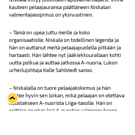
kauteen pelaajauransa päättäneen Niskalan
valmentajasopimus on yksivuotinen.
– Tämä on upea juttu meille ja koko
organisaatiolle. Niskala on todellinen legenda ja
hän on auttanut meitä pelaajapuolella pitkään ja
hartaasti. Hän lähtee nyt jääkiekkourallaan kohti
uutta polkua ja auttaa jatkossa A-nuoria, Lukon
urheilujohtaja Kalle Sahlstedt sanoo.
– Niskalalla on tuore pelaajakokemus ja hän
tuntee hyvin sen loikan, mikä pelaajan on otettava
noustakseen A-nuorista Liiga-tasolle. Hän on
erittäin arvokas lisä A-nuorten valmennukseen.
Sahlstedt korostaa, että Niskalan siirtyminen