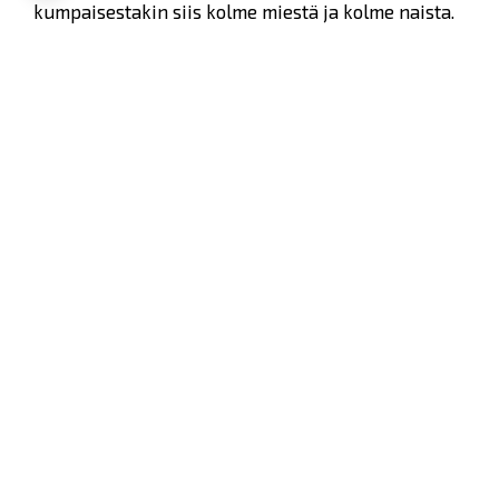
kumpaisestakin siis kolme miestä ja kolme naista.
Toista joukkuetta ankkuroi kapteenina toimiva
alppihiihtäjänä tunnettu
Kalle Palander
ja toista
olympiapurjehtija
Tuuli Petäjä-Sirén
.
Kisa järjestetään 16.heinäkuuta Porin
Pyykkirannan alueella alkaen kello 17.30 ja se on
osa Porin SuomiAreenassa käytävää Lahja
Itämerelle -keskustelutilaisuutta. Tapahtuman
järjestää Lahja Itämerelle ry.
Tervetuloa paikan päälle kannustamaan
raumalaiset voittoon!
Tutustu SUP-lautailuun
TÄSTÄ
.
Twitter
Facebook
LinkedIn
WhatsApp