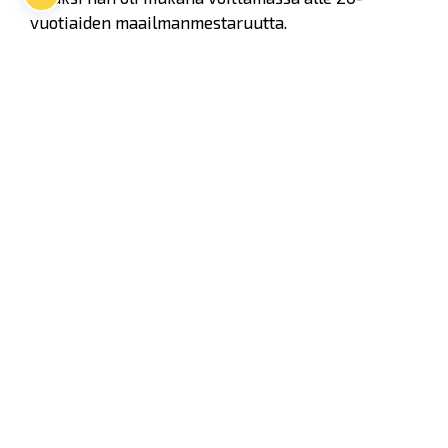
vuotiaiden maailmanmestaruutta.
Twitter
Facebook
LinkedIn
WhatsApp
Seuraava kotiottelu
pe 07.08.2026 klo 10:00
VS
Lukko — Ässät
Osta liput
Tuoreimmat uutiset
Kiekko-Espoo voittaa historian ensimmäisen naisten
Pitsiturnauksen
Lue juttu »
Pitsiturnauksen päiväliput on loppuunmyyty – Pitsitunnelmaan
pääset myös Marina Vistan terassilla
Lue juttu »
Lukko ja pirkanmaalainen vaatevalmistaja Nousu yhteistyöhön
Lue juttu »