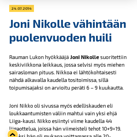
24.07.2014
Joni Nikolle vähintään
puolenvuoden huili
Rauman Lukon hyökkääjä
Joni Nikolle
suoritettiin
keskiviikkona leikkaus, jossa selvisi myös miehen
sairasloman pituus. Nikkoa ei lähtökohtaisesti
nähdä alkavalla kaudella tositoimissa, sillä
toipumisajaksi on arvioitu peräti 6 – 9 kuukautta.
Joni Nikko oli sivussa myös edelliskauden eli
loukkaantumisten väliin mahtui vain yksi ehjä
Liiga-kausi. Nikko esiintyi viime kaudella 44
liigaottelua, joissa hän viimeisteli tehot 10+9=19.
Lisäksi hän oli mukana voittamassa alle 20-