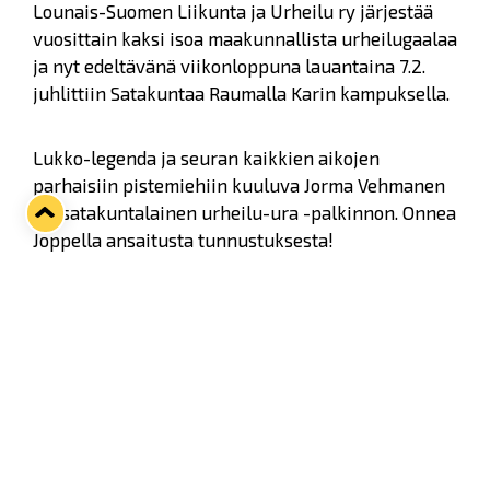
Lounais-Suomen Liikunta ja Urheilu ry järjestää
vuosittain kaksi isoa maakunnallista urheilugaalaa
ja nyt edeltävänä viikonloppuna lauantaina 7.2.
juhlittiin Satakuntaa Raumalla Karin kampuksella.
Lukko-legenda ja seuran kaikkien aikojen
parhaisiin pistemiehiin kuuluva Jorma Vehmanen
sai satakuntalainen urheilu-ura -palkinnon. Onnea
Joppella ansaitusta tunnustuksesta!
Lukko sai yhdessä Ässien kanssa jälleen yhden palkinnon
lisää tammikuussa 2025 järjestetystä Talviklassikosta.
(Kuva: Elmeri Elo)
Lukko Oy sai vuoden urheilumarkkinointiteko -
palkinnon Porin Ässien kanssa yhteistyössä