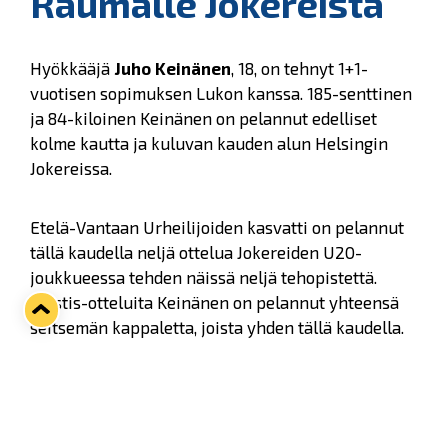
Raumalle Jokereista
Hyökkääjä
Juho Keinänen
, 18, on tehnyt 1+1-
vuotisen sopimuksen Lukon kanssa. 185-senttinen
ja 84-kiloinen Keinänen on pelannut edelliset
kolme kautta ja kuluvan kauden alun Helsingin
Jokereissa.
Etelä-Vantaan Urheilijoiden kasvatti on pelannut
tällä kaudella neljä ottelua Jokereiden U20-
joukkueessa tehden näissä neljä tehopistettä.
Mestis-otteluita Keinänen on pelannut yhteensä
seitsemän kappaletta, joista yhden tällä kaudella.
Keinänen on pelannut myös maaotteluita eri
ikäluokissa. Viime kaudella hyökkääjälle kertyi 13
ottelua U18-maajoukkueen mukana ja näissä