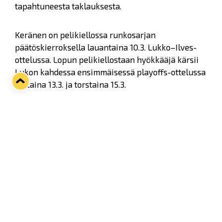
tapahtuneesta taklauksesta.
Keränen on pelikiellossa runkosarjan
päätöskierroksella lauantaina 10.3. Lukko–Ilves-
ottelussa. Lopun pelikiellostaan hyökkääjä kärsii
Lukon kahdessa ensimmäisessä playoffs-ottelussa
tiistaina 13.3. ja torstaina 15.3.
Lue kurinpitopäätös kokonaisuudessaan Liigan
sivuilta
tästä
.
Twitter
Facebook
LinkedIn
WhatsApp
Seuraava kotiottelu
pe 07.08.2026 klo 10:00