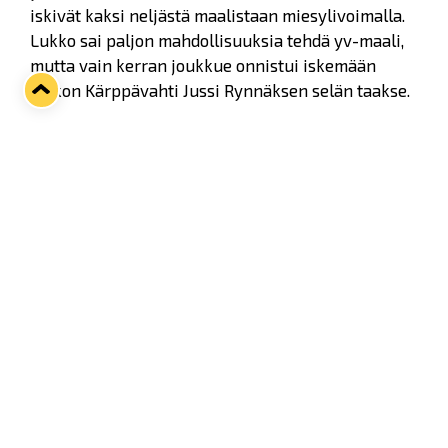
iskivät kaksi neljästä maalistaan miesylivoimalla.
Lukko sai paljon mahdollisuuksia tehdä yv-maali,
mutta vain kerran joukkue onnistui iskemään
kiekon Kärppävahti Jussi Rynnäksen selän taakse.
Kärpät karvasi kaksi erää todella korkealta, eikä
Lukolla ollut oikein aseita murtaa tätä.
Kolmannessa erässä vieraat sitten vähän
vetäytyivät varjelemaan kahden maalin johtoaan.
Twitter
Facebook
LinkedIn
WhatsApp
Seuraava kotiottelu
ti 01.09.2026 klo 18:30
VS
Lukko — Ilves
Osta liput
Tuoreimmat uutiset