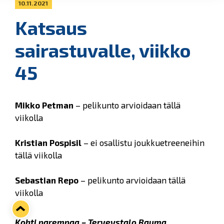
10.11.2021
Katsaus
sairastuvalle, viikko
45
Mikko Petman
– pelikunto arvioidaan tällä
viikolla
Kristian Pospisil
– ei osallistu joukkuetreeneihin
tällä viikolla
Sebastian Repo
– pelikunto arvioidaan tällä
viikolla
Kohti parempaa – Terveystalo Rauma