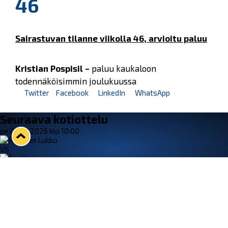
46
Sairastuvan tilanne viikolla 46, arvioitu paluu
Kristian Pospisil –
paluu kaukaloon
todennäköisimmin joulukuussa
Twitter
Facebook
LinkedIn
WhatsApp
Seuraava kotiottelu
pe 07.08.2026 klo 10:00
VS
Lukko — Ässät
Osta liput
Tuoreimmat uutiset
33. Pitsiturnaus päätökseen – HPK nappasi Knypyl-pystin
Lue juttu »