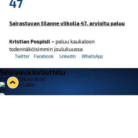
47
Sairastuvan tilanne viikolla 47, arvioitu paluu
Kristian Pospisil –
paluu kaukaloon
todennäköisimmin joulukuussa
Twitter
Facebook
LinkedIn
WhatsApp
Seuraava kotiottelu
ti 01.09.2026 klo 18:30
VS
Lukko — Ilves
Osta liput
Tuoreimmat uutiset
33. Pitsiturnaus päätökseen – HPK nappasi Knypyl-pystin
Lue juttu »