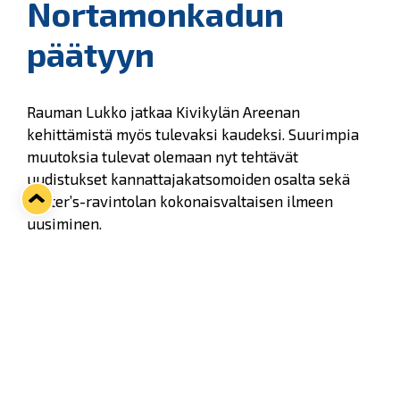
Nortamonkadun
päätyyn
Rauman Lukko jatkaa Kivikylän Areenan
kehittämistä myös tulevaksi kaudeksi. Suurimpia
muutoksia tulevat olemaan nyt tehtävät
uudistukset kannattajakatsomoiden osalta sekä
Foster’s-ravintolan kokonaisvaltaisen ilmeen
uusiminen.
Uusi kannattajakatsomo rakennetaan
Nortamonkadun puoleiseen päätyyn, viime
kaudella vierasfanikatsomona toimineen katsomo-
osan paikalle ja kannattajakatsomoa myös
laajennetaan D1-katsomoon. Lukko hyökkää
Nortamonkadun puoleiseen päätyyn ottelun