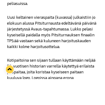
peliasuissa.
Uusi keltainen vieraspaita (kuvassa) julkaistiin jo
elokuun alussa Pitsiturnausta edeltävänä päivänä
järjestetyssä Avaus-tapahtumassa. Lukko pelasi
kyseisellä paidalla myös Pitsiturnauksen finaalin
TPS:ää vastaan sekä kuluneen harjoituskauden
kaikki kolme harjoitusottelua.
Kotipaitoina sen sijaan tullaan käyttämään neljää
80-vuotisen historian varrella käytettyä erilaista
pelipaitaa, joita koristaa kyseiseen paitaan
kuuluva logo. Logoissa ainoana erona
alkuperäisiin on se, että nyt käytettävissä logoissa
tullaan käyttämään vahvasti sinikeltaisia värejä.
Ensimmäinen paita on käytössä syys- ja