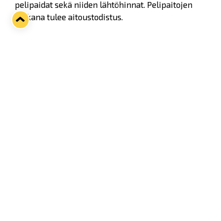
pelipaidat sekä niiden lähtöhinnat. Pelipaitojen
mukana tulee aitoustodistus.
Pelipaidat voi huutokaupan jälkeen
noutaa Lukkoshopista. Valittavissa on myös
Matkahuollon toimitus (10 € toimitusmaksu).
Katso kohteet ja ajantasaiset hinnat Huuto.netissä
Numero
Nimi
Kotipaita
Vieraspaita
30
Lassi Lehtinen
x
x
37
Samuel Jukuri
x
55
Artem Zagidulin
x
x
2
Thomas Grégoire
x
x
10
Vili Laitinen
x
18
Vili Saarijärvi
x