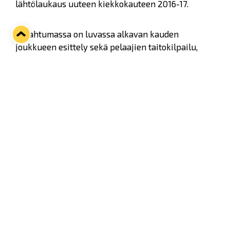
lähtölaukaus uuteen kiekkokauteen 2016-17.
Tapahtumassa on luvassa alkavan kauden
joukkueen esittely sekä pelaajien taitokilpailu,
joissa he ottavat toisistaan mittaa luistelu- ja
lämärikilpailussa sekä rankkarikisassa ja
tarkkuusammunnassa.
Tapahtuma alkaa klo 18.00 yleisöluistelulla, joka
jatkuu aina klo 19.00 asti. Kyseisen tunnin aikana
on mahdollisuus päästä tutustumaan myös
liigajoukkueen uudistuneeseen pukukoppiin.
Klo 18.00-19.30 välisenä aikana Kivikylän Areenalla
pidetään ”avoimet ovet” eli jokaisella on
mahdollisuus päästä kurkistamaan muun muassa
sauna-aitioon ja zamboniin. Tapahtuman aikana