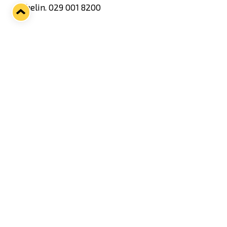
Puhelin. 029 001 8200
Avoinna: Ma-Pe 9-17.30
Lauantaisin 9-14
Twitter
Facebook
LinkedIn
WhatsApp
Seuraava kotiottelu
ti 01.09.2026 klo 18:30
VS
Lukko — Ilves
Osta liput
Tuoreimmat uutiset
33. Pitsiturnaus päätökseen – HPK nappasi Knypyl-pystin
Lue juttu »
Otteluliput juhlakaudelle 26–27 nyt myynnissä!
Lue juttu »