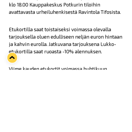
klo 18.00 Kauppakeskus Potkurin tiloihin
avattavasta urheiluhenkisestä Ravintola Tifosista.
Etukortilla saat toistaiseksi voimassa olevalla
tarjouksella oluen edulliseen neljän euron hintaan
ja kahvin eurolla. Jatkuvana tarjouksena Lukko-
etukortilla saat ruoasta -10% alennuksen.
Viime kauden etukortit voimassa huhtikuun
loppuun asti. Uudet kortit on noudettavissa
maanantaina 16.4. alkaen Rauman Lukon
toimistolta osoitteesta Kuninkaankatu 3, Rauma.
Palvelemme arkisin klo 9.00-16.00.