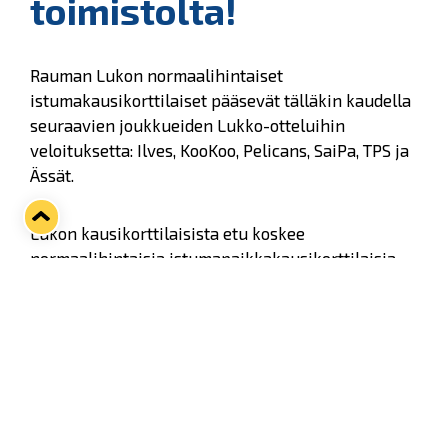
toimistolta!
Rauman Lukon normaalihintaiset
istumakausikorttilaiset pääsevät tälläkin kaudella
seuraavien joukkueiden Lukko-otteluihin
veloituksetta: Ilves, KooKoo, Pelicans, SaiPa, TPS ja
Ässät.
Lukon kausikorttilaisista etu koskee
normaalihintaisia istumapaikkakausikorttilaisia.
Kouvolassa, Lahdessa, Lappeenrannassa,
Tampereella (vain Ilves) ja Turussa pelattaviin
Lukon vierasotteluihin lippuja on tarjolla 100
kappaletta ja Porissa pelattaviin Lukon
vierasotteluihin 50 kappaletta. Yhtä kausikorttia
vastaan voi varata yhden lipun per ottelu, etu on
henkilökohtainen.