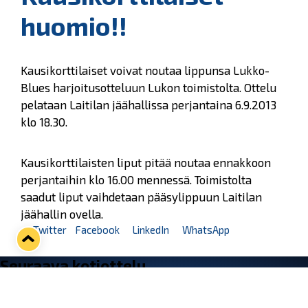
huomio!!
Kausikorttilaiset voivat noutaa lippunsa Lukko-
Blues harjoitusotteluun Lukon toimistolta. Ottelu
pelataan Laitilan jäähallissa perjantaina 6.9.2013
klo 18.30.
Kausikorttilaisten liput pitää noutaa ennakkoon
perjantaihin klo 16.00 mennessä. Toimistolta
saadut liput vaihdetaan pääsylippuun Laitilan
jäähallin ovella.
Twitter
Facebook
LinkedIn
WhatsApp
Seuraava kotiottelu
pe 07.08.2026 klo 10:00
VS